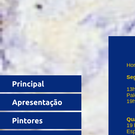
Hor
Seg
13h
Pal
19h
Qua
19 
Esp